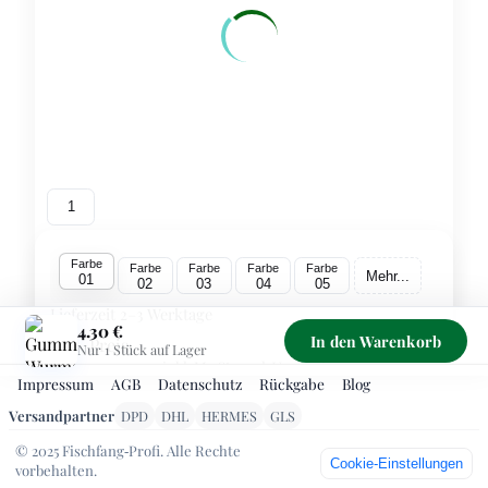
1
Farbe
Farbe
Farbe
Farbe
Farbe
Mehr...
01
02
03
04
05
Lieferzeit 2–3 Werktage
4.30 €
In den Warenkorb
Preis
4.30 €
Nur 1 Stück auf Lager
inkl. MwSt., zzgl. Versand
Impressum
AGB
Datenschutz
Rückgabe
Blog
Sichere Zahlung über PayPal – Kreditkarte/SEPA ohne
Versandpartner
DPD
DHL
HERMES
GLS
PayPal‑Konto möglich. Kostenloser Versand ab 99 €
© 2025 Fischfang‑Profi. Alle Rechte
1
-
+
Cookie‑Einstellungen
vorbehalten.