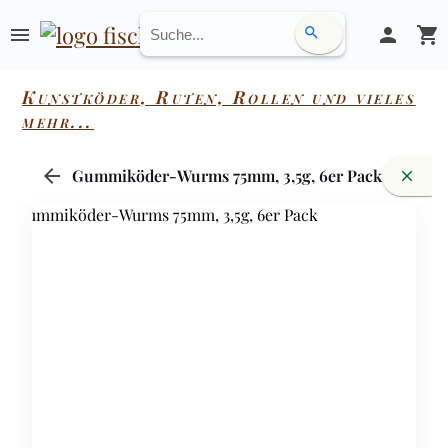
menu
person
shopping_cart
search
Kunstköder, Ruten, Rollen und vieles
mehr...
arrow_back
Gummiköder-Wurms 75mm, 3,5g, 6er Pack
close