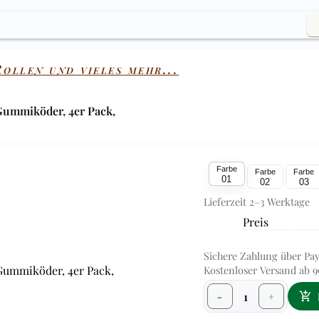
ollen und vieles mehr...
Gummiköder, 4er Pack,
Farbe
Farbe
Farbe
01
02
03
Lieferzeit 2–3 Werktage
Preis
Sichere Zahlung über Pay
Kostenloser Versand ab 9
1
-
+
add_shopping_cart