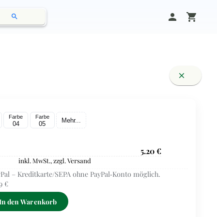
person
shopping_cart
search
close
Farbe
Farbe
Mehr...
04
05
5.20 €
inkl. MwSt., zzgl. Versand
Pal – Kreditkarte/SEPA ohne PayPal‑Konto möglich.
9 €
In den Warenkorb