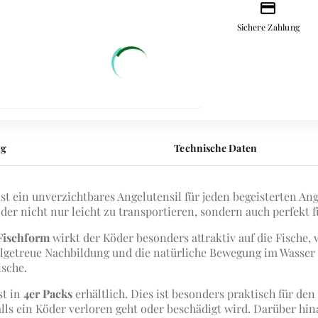
credit_card
Sichere Zahlung
ng
Technische Daten
st ein unverzichtbares Angelutensil für jeden begeisterten Ang
Köder nicht nur leicht zu transportieren, sondern auch perfekt 
 Fischform
wirkt der Köder besonders attraktiv auf die Fische,
tailgetreue Nachbildung und die natürliche Bewegung im Was
ische.
st in
4er Packs
erhältlich. Dies ist besonders praktisch für d
alls ein Köder verloren geht oder beschädigt wird. Darüber hi