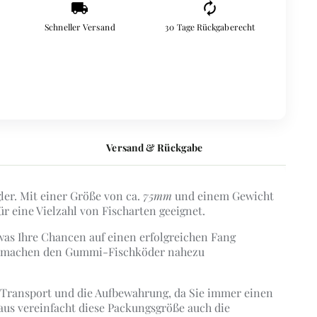
local_shipping
autorenew
Schneller Versand
30 Tage Rückgaberecht
Versand & Rückgabe
ler. Mit einer Größe von ca.
75mm
und einem Gewicht
für eine Vielzahl von Fischarten geeignet.
 was Ihre Chancen auf einen erfolgreichen Fang
ser machen den Gummi-Fischköder nahezu
en Transport und die Aufbewahrung, da Sie immer einen
naus vereinfacht diese Packungsgröße auch die