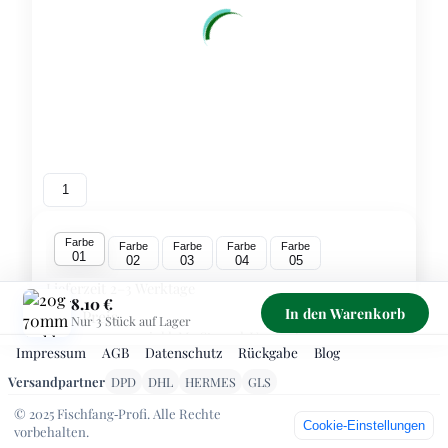
1
Farbe
Farbe
Farbe
Farbe
Farbe
01
02
03
04
05
Lieferzeit 2–3 Werktage
8.10 €
In den Warenkorb
Preis
8.10 €
Nur 3 Stück auf Lager
inkl. MwSt., zzgl. Versand
Impressum
AGB
Datenschutz
Rückgabe
Blog
Sichere Zahlung über PayPal – Kreditkarte/SEPA ohne
Versandpartner
DPD
DHL
HERMES
GLS
PayPal‑Konto möglich. Kostenloser Versand ab 99 €
© 2025 Fischfang‑Profi. Alle Rechte
1
-
+
Cookie‑Einstellungen
vorbehalten.