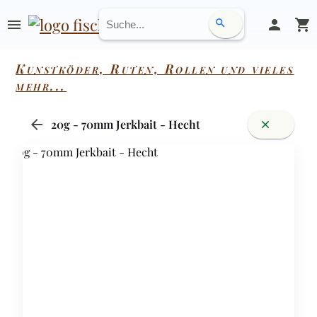
menu
person
shopping_cart
search
Kunstköder, Ruten, Rollen und vieles
mehr...
arrow_back
20g - 70mm Jerkbait - Hecht
close