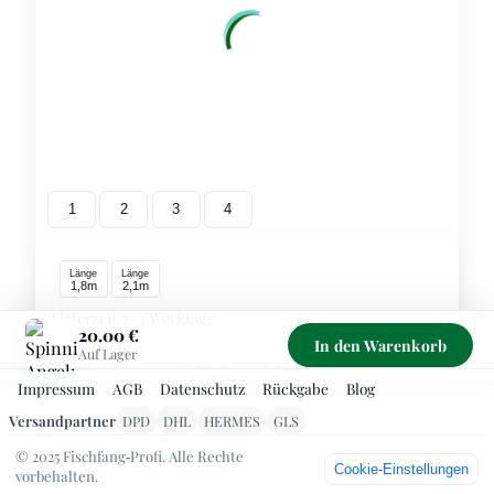
1
2
3
4
Länge
Länge
1,8m
2,1m
Lieferzeit 2–3 Werktage
20.00 €
In den Warenkorb
Preis
20.00 €
Auf Lager
inkl. MwSt., zzgl. Versand
Impressum
AGB
Datenschutz
Rückgabe
Blog
Sichere Zahlung über PayPal – Kreditkarte/SEPA ohne
Versandpartner
DPD
DHL
HERMES
GLS
PayPal‑Konto möglich. Kostenloser Versand ab 99 €
© 2025 Fischfang‑Profi. Alle Rechte
1
-
+
Cookie‑Einstellungen
vorbehalten.