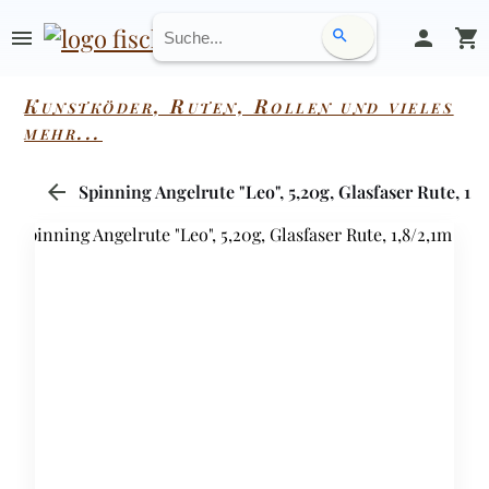
menu
person
shopping_cart
search
Kunstköder, Ruten, Rollen und vieles
mehr...
arrow_back
Spinning Angelrute "Leo", 5,20g, Glasfaser Rute, 1,8