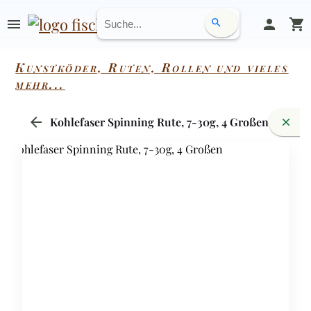
menu
person
shopping_cart
search
Kunstköder, Ruten, Rollen und vieles
mehr...
arrow_back
Kohlefaser Spinning Rute, 7-30g, 4 Großen
close