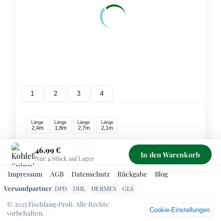
1
2
3
4
Länge
Länge
Länge
Länge
2,4m
1,8m
2,7m
2,1m
Lieferzeit 2–3 Werktage
46.99 €
In den Warenkorb
Preis
46.99 €
Nur 4 Stück auf Lager
inkl. MwSt., zzgl. Versand
Impressum
AGB
Datenschutz
Rückgabe
Blog
Sichere Zahlung über PayPal – Kreditkarte/SEPA ohne
Versandpartner
DPD
DHL
HERMES
GLS
PayPal‑Konto möglich. Kostenloser Versand ab 99 €
© 2025 Fischfang‑Profi. Alle Rechte
1
-
+
Cookie‑Einstellungen
vorbehalten.