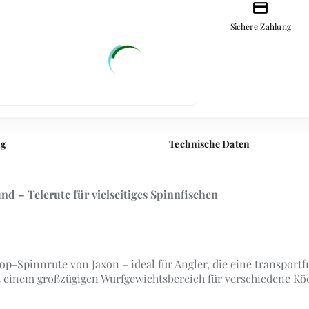
credit_card
Sichere Zahlung
ng
Technische Daten
und – Telerute für vielseitiges Spinnfischen
p-Spinnrute von Jaxon – ideal für Angler, die eine transportf
t einem großzügigen Wurfgewichtsbereich für verschiedene Kö