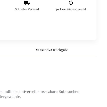
local_shipping
autorenew
Schneller Versand
30 Tage Rückgaberecht
Versand & Rückgabe
reundliche, universell einsetzbare Rute suchen.
dergewichte.