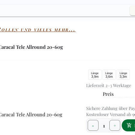
ollen und vieles mehr...
Caracal Tele Allround 20-60g
Länge
Länge
Länge
3,9m
3,6m
3,3m
Lieferzeit 2–3 Werktage
Preis
Sichere Zahlung über Pay
Kostenloser Versand ab 9
1
-
+
add_shopping_cart