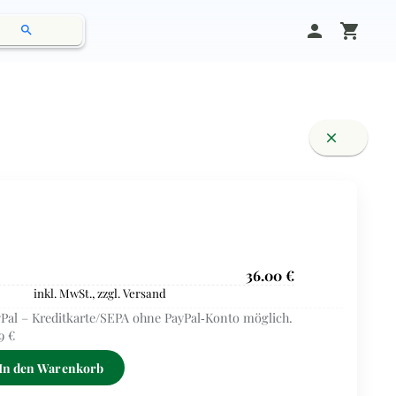
person
shopping_cart
search
close
36.00 €
inkl. MwSt., zzgl. Versand
Pal – Kreditkarte/SEPA ohne PayPal‑Konto möglich.
9 €
In den Warenkorb