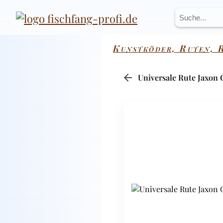
Kunstköder, Ruten, R
arrow_back
Universale Rute Jaxon 