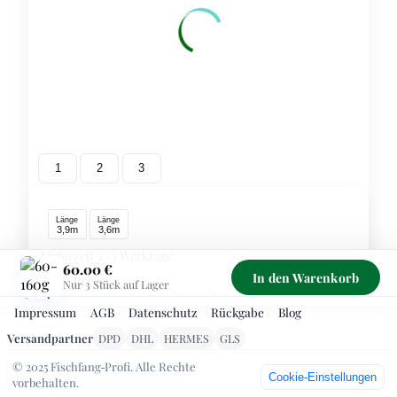
1
2
3
Länge
Länge
3,9m
3,6m
Lieferzeit 2–3 Werktage
60.00 €
In den Warenkorb
Preis
60.00 €
Nur 3 Stück auf Lager
inkl. MwSt., zzgl. Versand
Impressum
AGB
Datenschutz
Rückgabe
Blog
Sichere Zahlung über PayPal – Kreditkarte/SEPA ohne
Versandpartner
DPD
DHL
HERMES
GLS
PayPal‑Konto möglich. Kostenloser Versand ab 99 €
© 2025 Fischfang‑Profi. Alle Rechte
1
-
+
Cookie‑Einstellungen
vorbehalten.