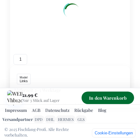
1
Model
Links
Lieferzeit 2–3 Werktage
21.99 €
In den Warenkorb
Preis
21.99 €
Nur 3 Stück auf Lager
inkl. MwSt., zzgl. Versand
Impressum
AGB
Datenschutz
Rückgabe
Blog
Sichere Zahlung über PayPal – Kreditkarte/SEPA ohne
Versandpartner
DPD
DHL
HERMES
GLS
PayPal‑Konto möglich. Kostenloser Versand ab 99 €
© 2025 Fischfang‑Profi. Alle Rechte
1
-
+
Cookie‑Einstellungen
vorbehalten.