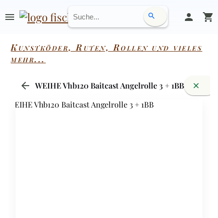
menu
person
shopping_cart
search
Kunstköder, Ruten, Rollen und vieles
mehr...
arrow_back
WEIHE Vhb120 Baitcast Angelrolle 3 + 1BB
close