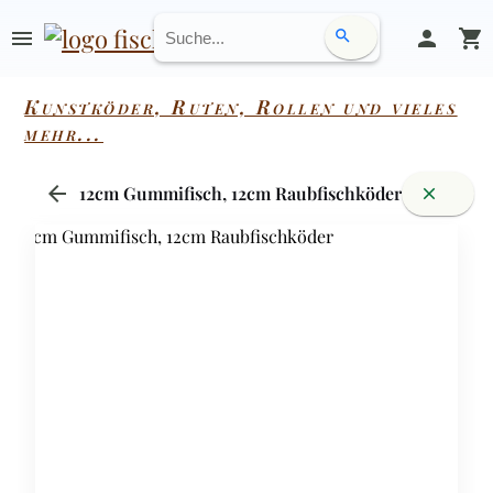
menu
person
shopping_cart
search
Kunstköder, Ruten, Rollen und vieles
mehr...
arrow_back
12cm Gummifisch, 12cm Raubfischköder
close