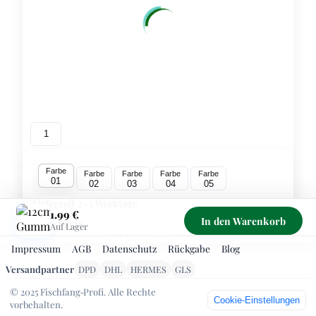
1
Farbe
Farbe
Farbe
Farbe
Farbe
01
02
03
04
05
Lieferzeit 2–3 Werktage
1.99 €
In den Warenkorb
Preis
1.99 €
Auf Lager
inkl. MwSt., zzgl. Versand
Impressum
AGB
Datenschutz
Rückgabe
Blog
Sichere Zahlung über PayPal – Kreditkarte/SEPA ohne
Versandpartner
DPD
DHL
HERMES
GLS
PayPal‑Konto möglich. Kostenloser Versand ab 99 €
© 2025 Fischfang‑Profi. Alle Rechte
1
-
+
Cookie‑Einstellungen
vorbehalten.