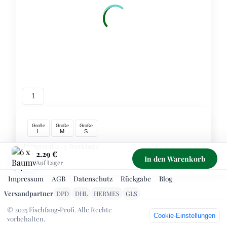
1
Große
Große
Große
L
M
S
Lieferzeit 2–3 Werktage
2.29 €
In den Warenkorb
Preis
2.29 €
Auf Lager
inkl. MwSt., zzgl. Versand
Impressum
AGB
Datenschutz
Rückgabe
Blog
Sichere Zahlung über PayPal – Kreditkarte/SEPA ohne
Versandpartner
DPD
DHL
HERMES
GLS
PayPal‑Konto möglich. Kostenloser Versand ab 99 €
© 2025 Fischfang‑Profi. Alle Rechte
1
-
+
Cookie‑Einstellungen
vorbehalten.