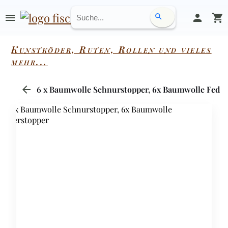
menu
person
shopping_cart
search
Kunstköder, Ruten, Rollen und vieles
mehr...
arrow_back
6 x Baumwolle Schnurstopper, 6x Baumwolle Feder