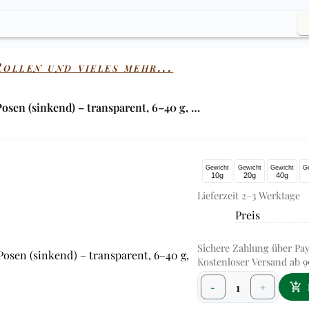
ollen und vieles mehr...
osen (sinkend) – transparent, 6–40 g, …
Gewicht
Gewicht
Gewicht
G
10g
20g
40g
Lieferzeit 2–3 Werktage
Preis
Sichere Zahlung über Pay
Kostenloser Versand ab 9
1
-
+
add_shopping_cart