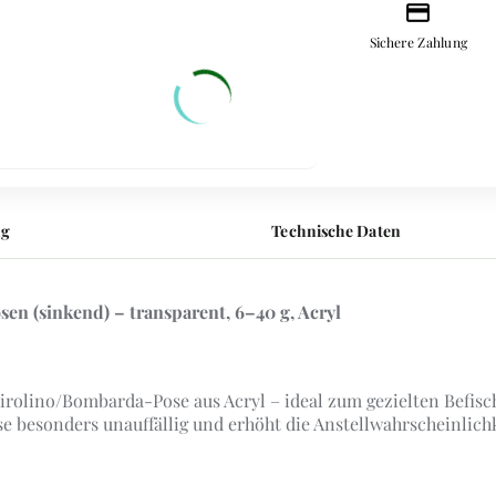
credit_card
Sichere Zahlung
ng
Technische Daten
en (sinkend) – transparent, 6–40 g, Acryl
rolino/Bombarda-Pose aus Acryl – ideal zum gezielten Befisc
e besonders unauffällig und erhöht die Anstellwahrscheinlichk