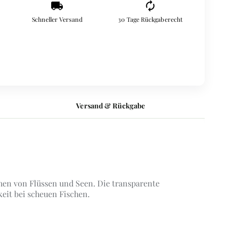
local_shipping
autorenew
Schneller Versand
30 Tage Rückgaberecht
Versand & Rückgabe
hen von Flüssen und Seen. Die transparente
eit bei scheuen Fischen.