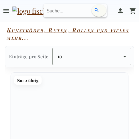
menu
person
shopping_cart
search
Kunstköder, Ruten, Rollen und vieles
mehr...
10
Einträge pro Seite
Nur 2 übrig