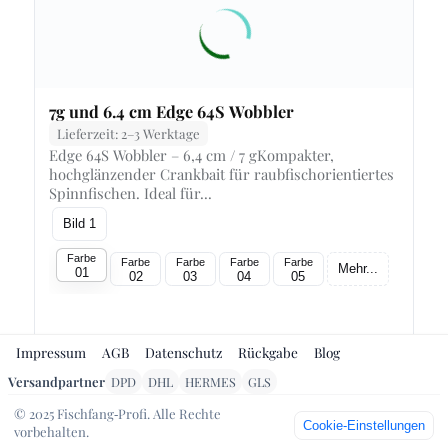
7g und 6.4 cm Edge 64S Wobbler
Lieferzeit: 2–3 Werktage
Edge 64S Wobbler – 6,4 cm / 7 gKompakter,
hochglänzender Crankbait für raubfischorientiertes
Spinnfischen. Ideal für...
Bild 1
Farbe
Farbe
Farbe
Farbe
Farbe
Mehr...
01
02
03
04
05
Impressum
AGB
Datenschutz
Rückgabe
Blog
Versandpartner
DPD
DHL
HERMES
GLS
Preis
7.19 €
In den Warenkorb
© 2025 Fischfang‑Profi. Alle Rechte
Cookie‑Einstellungen
inkl. MwSt., zzgl. Versand
vorbehalten.