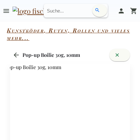
menu
person
shopping_cart
search
Kunstköder, Ruten, Rollen und vieles
mehr...
arrow_back
Pop-up Boilie 30g, 10mm
close