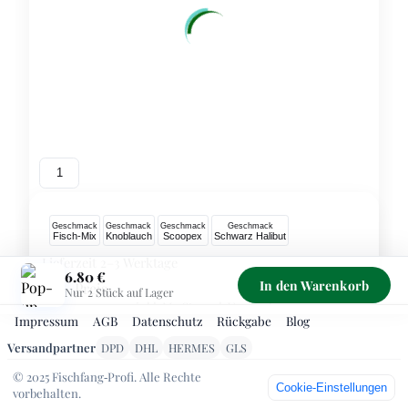
1
Geschmack
Geschmack
Geschmack
Geschmack
Fisch-Mix
Knoblauch
Scoopex
Schwarz Halibut
Lieferzeit 2–3 Werktage
6.80 €
In den Warenkorb
Preis
6.80 €
Nur 2 Stück auf Lager
inkl. MwSt., zzgl. Versand
Impressum
AGB
Datenschutz
Rückgabe
Blog
Sichere Zahlung über PayPal – Kreditkarte/SEPA ohne
Versandpartner
DPD
DHL
HERMES
GLS
PayPal‑Konto möglich. Kostenloser Versand ab 99 €
© 2025 Fischfang‑Profi. Alle Rechte
1
-
+
Cookie‑Einstellungen
vorbehalten.