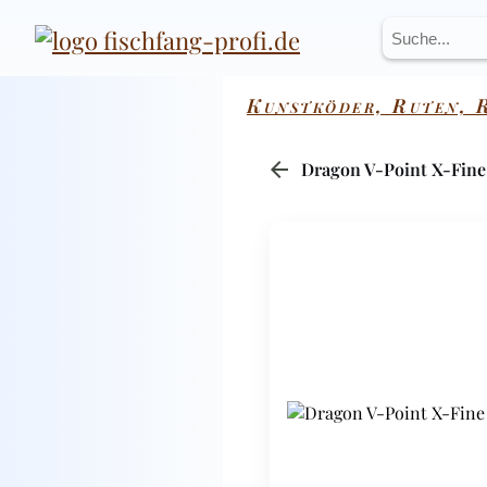
Kunstköder, Ruten, R
arrow_back
Dragon V-Point X-Fine J