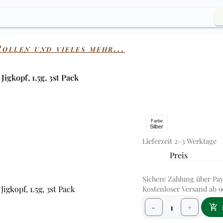
ollen und vieles mehr...
igkopf, 1.5g, 3st Pack
Farbe
Silber
Lieferzeit 2–3 Werktage
Preis
Sichere Zahlung über Pay
Kostenloser Versand ab 9
1
-
+
add_shopping_cart