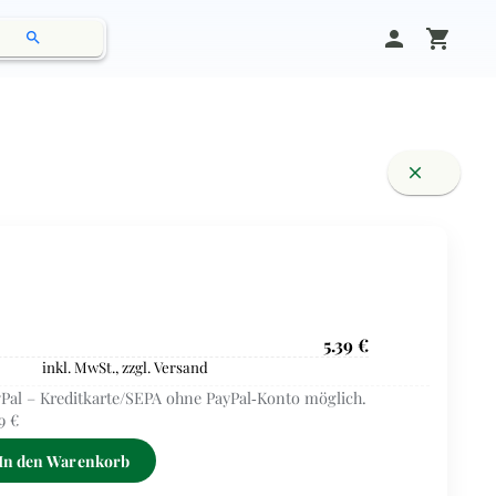
person
shopping_cart
search
close
5.39 €
inkl. MwSt., zzgl. Versand
Pal – Kreditkarte/SEPA ohne PayPal‑Konto möglich.
9 €
In den Warenkorb