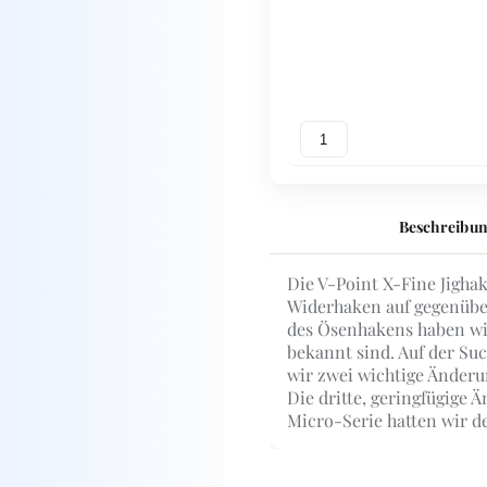
1
Beschreibu
Die V-Point X-Fine Jighak
Widerhaken auf gegenüber
des Ösenhakens haben wir
bekannt sind. Auf der Su
wir zwei wichtige Änder
Die dritte, geringfügige 
Micro-Serie hatten wir d