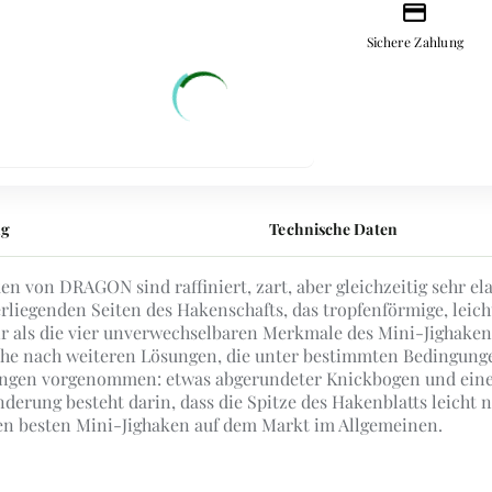
credit_card
Sichere Zahlung
ng
Technische Daten
en von DRAGON sind raffiniert, zart, aber gleichzeitig sehr el
liegenden Seiten des Hakenschafts, das tropfenförmige, leicht
 als die vier unverwechselbaren Merkmale des Mini-Jighakens
che nach weiteren Lösungen, die unter bestimmten Bedingunge
ungen vorgenommen: etwas abgerundeter Knickbogen und eine
Änderung besteht darin, dass die Spitze des Hakenblatts leicht
en besten Mini-Jighaken auf dem Markt im Allgemeinen.